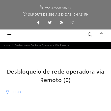
+55 47 996976724
SUPORTE DE SEG A SEX DAS 10H ÀS 17H
Home
Desbloqueio De Rede Operadora Via Remoto
Desbloqueio de rede operadora via
Remoto
(0)
FILTRO